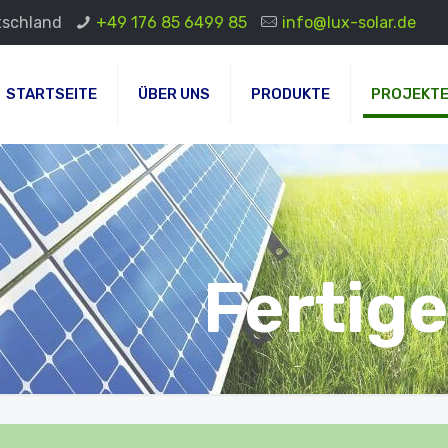
tschland
+49 176 85 6499 85
info@lux-solar.de
STARTSEITE
ÜBER UNS
PRODUKTE
PROJEKT
Fertige