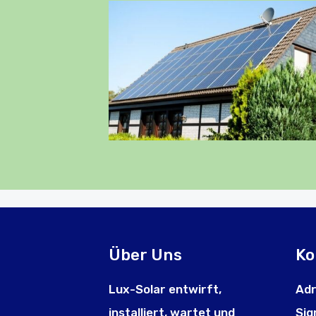
Über Uns
Ko
Lux-Solar entwirft,
Adr
installiert, wartet und
Sig